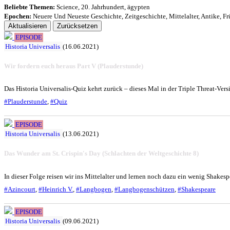
Beliebte Themen:
Science
,
20. Jahrhundert
,
ägypten
Epochen:
Neuere Und Neueste Geschichte
,
Zeitgeschichte
,
Mittelalter
,
Antike
,
Fr
Aktualisieren
Zurücksetzen
EPISODE
Historia Universalis
(16.06.2021)
Wir fordern euch heraus Part V (Plauderstunde)
Das Historia Universalis-Quiz kehrt zurück – dieses Mal in der Triple Threat-Ver
#Plauderstunde
,
#Quiz
EPISODE
Historia Universalis
(13.06.2021)
Das Wunder am St. Crispin's Day (Schlachten der Weltgeschichte 8)
In dieser Folge reisen wir ins Mittelalter und lernen noch dazu ein wenig Shakes
#Azincourt
,
#Heinrich V.
,
#Langbogen
,
#Langbogenschützen
,
#Shakespeare
EPISODE
Historia Universalis
(09.06.2021)