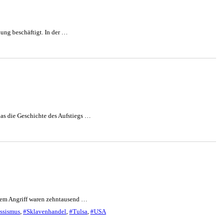
hung beschäftigt. In der …
ias die Geschichte des Aufstiegs …
iesem Angriff waren zehntausend …
ssismus
,
#Sklavenhandel
,
#Tulsa
,
#USA