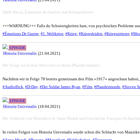
Shell Shock, Émotions de Guerre und Kriegszitterer
+++WARNUNG+++ Falls du Schwierigkeiten hast, von psychischen Probleme und
#Émotions De Guerre
,
#1. Weltkrieg
,
#Krieg
,
#Kriegsleiden
,
#Kriegszitterer
,
#Med
EPISODE
Historia Universalis
(21.04.2021)
Die Frage nach dem Wert eines Lebens (Plauderstunde)
Nachdem wir in Folge 78 bereits gemeinsam den Film »1917« angeschaut haben, 
#Audioflick
,
#D-Day
,
#Der Soldat James Ryan
,
#Film
,
#Plauderstunde
,
#Steven S
EPISODE
Historia Universalis
(18.04.2021)
Die Schlacht von Manzikert ft. Anno Mundi und Geschichte Europas (Schlachte
In vielen Folgen von Historia Universalis wurde schon die Schlacht von Manzikert
#Anno Mundi
,
#Byzanz
,
#Manzikert
,
#Seldschuken
,
#Trapezunt