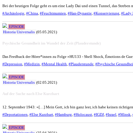
Bei der heutigen Folge geht es um eine Lady Dai und einen Tunnel, das Streben 
#Archäologie
,
#China
,
#Feuchtmumien
,
#Han-Dynastie
,
#Konservierung
,
#Lady 
EPISODE
Historia Universalis
(05.05.2021)
Psychische Gesundheit im Wandel der Zeit (Plauderstunde)
Das Feedback der Hörer*innen zu Folge »HU133 - Shell Shock, Émotions de Guerr
#Depression
,
#Medizin
,
#Mental Health
,
#Plauderstunde
,
#Psychische Gesundhei
EPISODE
Historia Universalis
(02.05.2021)
Auf der Suche nach Else Kurzbart
12. September 1943: »[…] Mein Gott, ich bin ganz leer, ich habe keinen richtigen
#Deportationen
,
#Else Kurzbart
,
#Hamburg
,
#Holocaust
,
#IGDJ
,
#Israel
,
#Minsk
,
EPISODE
Historia Universalis
(25.04.2021)