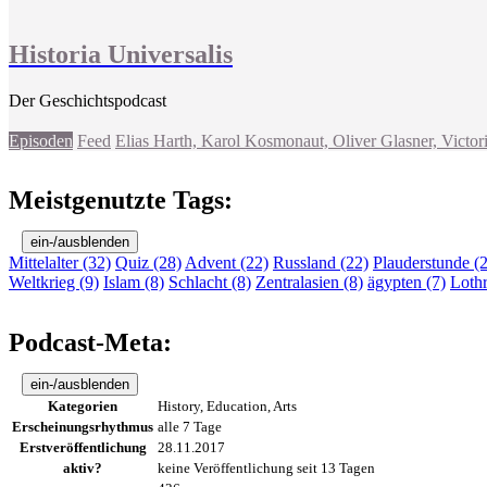
Historia Universalis
Der Geschichtspodcast
Episoden
Feed
Elias Harth, Karol Kosmonaut, Oliver Glasner, Victor
Meistgenutzte Tags:
ein-/ausblenden
Mittelalter (32)
Quiz (28)
Advent (22)
Russland (22)
Plauderstunde (
Weltkrieg (9)
Islam (8)
Schlacht (8)
Zentralasien (8)
ägypten (7)
Lothr
Podcast-Meta:
ein-/ausblenden
Kategorien
History, Education, Arts
Erscheinungsrhythmus
alle 7 Tage
Erstveröffentlichung
28.11.2017
aktiv?
keine Veröffentlichung seit 13 Tagen