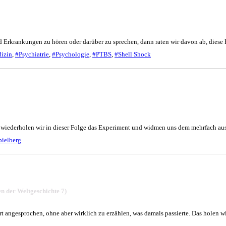
 Erkrankungen zu hören oder darüber zu sprechen, dann raten wir davon ab, di
izin
,
#Psychiatrie
,
#Psychologie
,
#PTBS
,
#Shell Shock
wiederholen wir in dieser Folge das Experiment und widmen uns dem mehrfach au
pielberg
n der Weltgeschichte 7)
 angesprochen, ohne aber wirklich zu erzählen, was damals passierte. Das holen wi