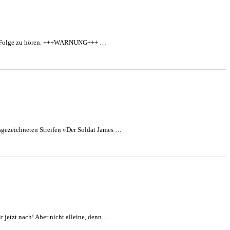
ese Folge zu hören. +++WARNUNG+++ …
sgezeichneten Streifen »Der Soldat James …
r jetzt nach! Aber nicht alleine, denn …