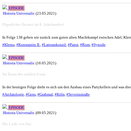
EPISODE
Historia Universalis
(23.05.2021)
Päpstliches Drama im 8. Jahrhundert
In Folge 138 gehen wir zurück zum guten alten Machtkampf zwischen Adel, Klerus
#Klerus
,
#Konstantin II.
,
#Laterankonzil
,
#Papst
,
#Rom
,
#Synode
EPISODE
Historia Universalis
(16.05.2021)
Im Bann des antiken Faun
In der heutigen Folge dreht es sich um den Ausbau eines Partykellers und was di
#Archäologie
,
#Gens
,
#Grabmal
,
#Köln
,
#Severinstraße
EPISODE
Historia Universalis
(09.05.2021)
Die Lady von Dai