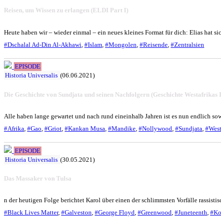
Reisen, um Wissen zu erlangen (ELDI Part I)
Heute haben wir – wieder einmal – ein neues kleines Format für dich: Elias hat si
#Dschalal Ad-Din Al-Akhawi
,
#Islam
,
#Mongolen
,
#Reisende
,
#Zentralsien
EPISODE
Historia Universalis
(06.06.2021)
Die Geschichte von Sundjata und seinen Nachfolgern (Geschichte Westafrikas I
Alle haben lange gewartet und nach rund eineinhalb Jahren ist es nun endlich sow
#Afrika
,
#Gao
,
#Griot
,
#Kankan Musa
,
#Mandike
,
#Nollywood
,
#Sundjata
,
#West
EPISODE
Historia Universalis
(30.05.2021)
Das Massaker von Tulsa
n der heutigen Folge berichtet Karol über einen der schlimmsten Vorfälle rassis
#Black Lives Matter
,
#Galveston
,
#George Floyd
,
#Greenwood
,
#Juneteenth
,
#Ko