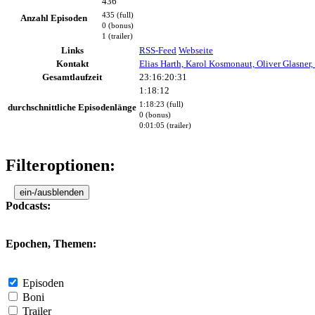
436
435 (full)
Anzahl Episoden
0 (bonus)
1 (trailer)
Links
RSS-Feed
Webseite
Kontakt
Elias Harth, Karol Kosmonaut, Oliver Glasner,
Gesamtlaufzeit
23:16:20:31
1:18:12
1:18:23 (full)
durchschnittliche Episodenlänge
0 (bonus)
0:01:05 (trailer)
Filteroptionen:
ein-/ausblenden
Podcasts:
Epochen, Themen:
Episoden
Boni
Trailer