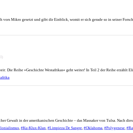
ch vors Mikro gesetzt und gibt dir Einblick, womit er sich gerade so in seiner Forsc
I)
eit: Die Reihe »Geschichte Westafrikas« geht weiter! In Teil 2 der Reihe erzählt El
afrika
tischer Gewalt in der amerikanischen Geschichte – das Massaker von Tulsa. Nach d
lonialismus
,
#Ku-Klux-Klan
,
#Limpieza De Sangre
,
#Oklahoma
,
#Polygenese
,
#Ra