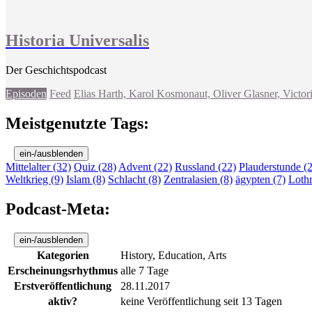
Historia Universalis
Der Geschichtspodcast
Episoden
Feed
Elias Harth, Karol Kosmonaut, Oliver Glasner, Victor
Meistgenutzte Tags:
ein-/ausblenden
Mittelalter (32)
Quiz (28)
Advent (22)
Russland (22)
Plauderstunde (
Weltkrieg (9)
Islam (8)
Schlacht (8)
Zentralasien (8)
ägypten (7)
Lothr
Podcast-Meta:
ein-/ausblenden
Kategorien
History, Education, Arts
Erscheinungsrhythmus
alle 7 Tage
Erstveröffentlichung
28.11.2017
aktiv?
keine Veröffentlichung seit 13 Tagen