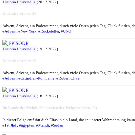
Historia Universalis
(20.12.2022)
Kalendertürchen 20
Advent, Advent, ein Podcast rennt, durch viele Ohren jeden Tag, Glück für den, de
#Advent
,
#New York
,
#Rockefeller
,
#UNO
EPISODE
Historia Universalis
(19.12.2022)
Kalendertürchen 19
Advent, Advent, ein Podcast rennt, durch viele Ohren jeden Tag, Glück für den, de
#Advent
,
#Ostindien-Kompanie
,
#Robert Clive
EPISODE
Historia Universalis
(18.12.2022)
Im Lande des Mahdī (Schlachten der Weltgeschichte 23)
In dieser Folge entführt dich Elias in ein Land, das in unserer Wahrnehmung ka
#19. Jhd.
,
#ägypten
,
#Mahdī
,
#Sudan