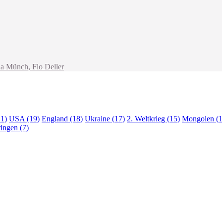
ia Münch, Flo Deller
21)
USA (19)
England (18)
Ukraine (17)
2. Weltkrieg (15)
Mongolen (1
ingen (7)