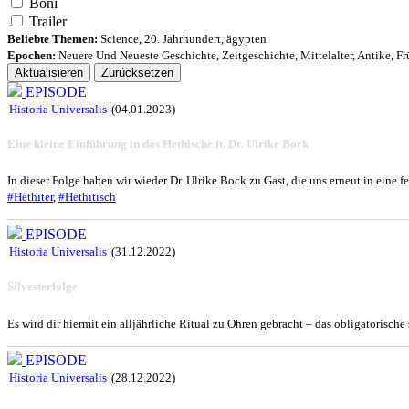
Boni
Trailer
Beliebte Themen:
Science
,
20. Jahrhundert
,
ägypten
Epochen:
Neuere Und Neueste Geschichte
,
Zeitgeschichte
,
Mittelalter
,
Antike
,
Fr
Aktualisieren
Zurücksetzen
EPISODE
Historia Universalis
(04.01.2023)
Eine kleine Einführung in das Hethische ft. Dr. Ulrike Bock
In dieser Folge haben wir wieder Dr. Ulrike Bock zu Gast, die uns erneut in eine
#Hethiter
,
#Hethitisch
EPISODE
Historia Universalis
(31.12.2022)
Silvesterfolge
Es wird dir hiermit ein alljährliche Ritual zu Ohren gebracht – das obligatorisch
EPISODE
Historia Universalis
(28.12.2022)