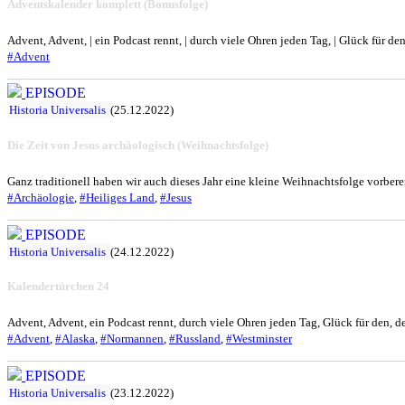
Adventskalender komplett (Bonusfolge)
Advent, Advent, | ein Podcast rennt, | durch viele Ohren jeden Tag, | Glück für den
#Advent
EPISODE
Historia Universalis
(25.12.2022)
Die Zeit von Jesus archäologisch (Weihnachtsfolge)
Ganz traditionell haben wir auch dieses Jahr eine kleine Weihnachtsfolge vorber
#Archäologie
,
#Heiliges Land
,
#Jesus
EPISODE
Historia Universalis
(24.12.2022)
Kalendertürchen 24
Advent, Advent, ein Podcast rennt, durch viele Ohren jeden Tag, Glück für den, de
#Advent
,
#Alaska
,
#Normannen
,
#Russland
,
#Westminster
EPISODE
Historia Universalis
(23.12.2022)