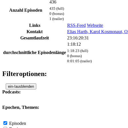
436
435 (full)
Anzahl Episoden
0 (bonus)
1 (trailer)
Links
RSS-Feed
Webseite
Kontakt
Elias Harth, Karol Kosmonaut, Ol
Gesamtlaufzeit
23:16:20:31
1:18:12
1:18:23 (full)
durchschnittliche Episodenlänge
0 (bonus)
0:01:05 (trailer)
Filteroptionen:
ein-/ausblenden
Podcasts:
Epochen, Themen:
Episoden